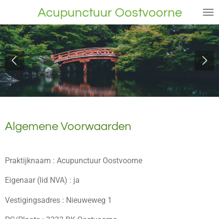
Ga
Acupunctuur Oostvoorne
direct
naar
de
hoofdinhoud
Algemene Voorwaarden
Praktijknaam : Acupunctuur Oostvoorne
Eigenaar (lid NVA) : ja
Vestigingsadres : Nieuweweg 1